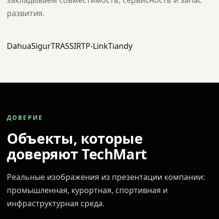
закладываем совместимость, сервисность и запас
развития.
Dahua
Sigur
TRASSIR
TP-Link
Tiandy
ДОВЕРИЕ
Объекты, которые
доверяют TechMart
Реальные изображения из презентации компании:
промышленная, курортная, спортивная и
инфраструктурная среда.