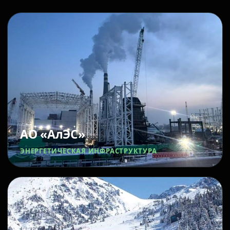
АО «АлЭС»
ЭНЕРГЕТИЧЕСКАЯ ИНФРАСТРУКТУРА