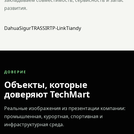
закладываем совместимость, сервисность и запас
развития.
Dahua
Sigur
TRASSIR
TP-Link
Tiandy
ДОВЕРИЕ
Объекты, которые
доверяют TechMart
Реальные изображения из презентации компании:
промышленная, курортная, спортивная и
инфраструктурная среда.