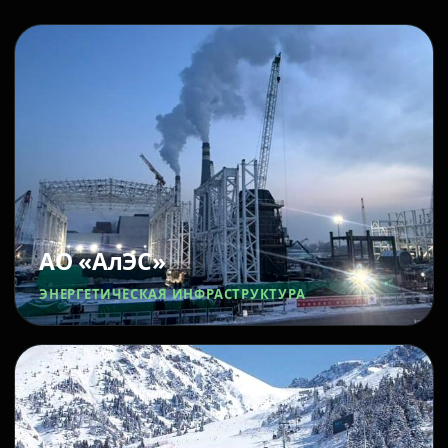
АО «АлЭС»
ЭНЕРГЕТИЧЕСКАЯ ИНФРАСТРУКТУРА