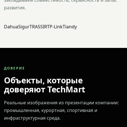
закладываем совместимость, сервисность и запас
развития.
Dahua
Sigur
TRASSIR
TP-Link
Tiandy
ДОВЕРИЕ
Объекты, которые
доверяют TechMart
Реальные изображения из презентации компании:
промышленная, курортная, спортивная и
инфраструктурная среда.