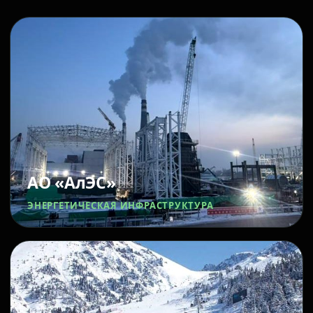
АО «АлЭС»
ЭНЕРГЕТИЧЕСКАЯ ИНФРАСТРУКТУРА