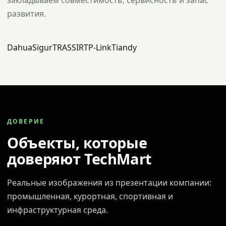
закладываем совместимость, сервисность и запас
развития.
Dahua
Sigur
TRASSIR
TP-Link
Tiandy
ДОВЕРИЕ
Объекты, которые
доверяют TechMart
Реальные изображения из презентации компании:
промышленная, курортная, спортивная и
инфраструктурная среда.