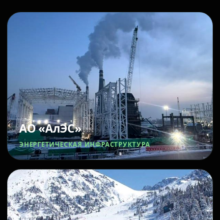
АО «АлЭС»
ЭНЕРГЕТИЧЕСКАЯ ИНФРАСТРУКТУРА