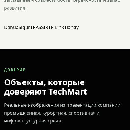
закладываем совместимость, сервисность и запас
развития.
Dahua
Sigur
TRASSIR
TP-Link
Tiandy
ДОВЕРИЕ
Объекты, которые
доверяют TechMart
Реальные изображения из презентации компании:
промышленная, курортная, спортивная и
инфраструктурная среда.