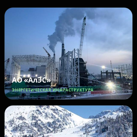
АО «АлЭС»
ЭНЕРГЕТИЧЕСКАЯ ИНФРАСТРУКТУРА