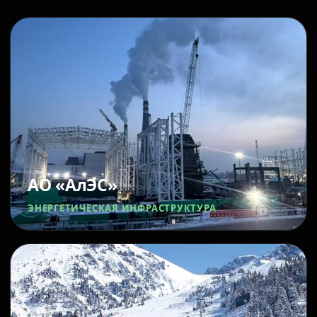
АО «АлЭС»
ЭНЕРГЕТИЧЕСКАЯ ИНФРАСТРУКТУРА