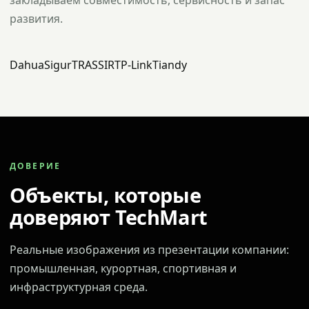
закладываем совместимость, сервисность и запас
развития.
Dahua
Sigur
TRASSIR
TP-Link
Tiandy
ДОВЕРИЕ
Объекты, которые
доверяют TechMart
Реальные изображения из презентации компании:
промышленная, курортная, спортивная и
инфраструктурная среда.