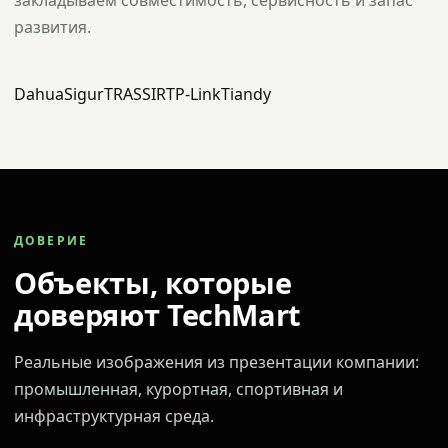
закладываем совместимость, сервисность и запас
развития.
Dahua
Sigur
TRASSIR
TP-Link
Tiandy
ДОВЕРИЕ
Объекты, которые
доверяют TechMart
Реальные изображения из презентации компании:
промышленная, курортная, спортивная и
инфраструктурная среда.