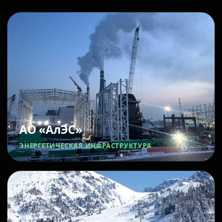
АО «АлЭС»
ЭНЕРГЕТИЧЕСКАЯ ИНФРАСТРУКТУРА