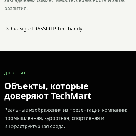
закладываем совместимость, сервисность и запас
развития.
Dahua
Sigur
TRASSIR
TP-Link
Tiandy
ДОВЕРИЕ
Объекты, которые
доверяют TechMart
Реальные изображения из презентации компании:
промышленная, курортная, спортивная и
инфраструктурная среда.