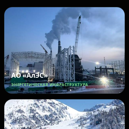
АО «АлЭС»
ЭНЕРГЕТИЧЕСКАЯ ИНФРАСТРУКТУРА