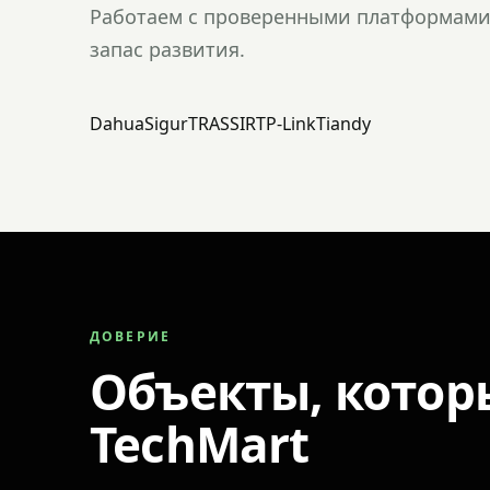
Работаем с проверенными платформами 
запас развития.
Dahua
Sigur
TRASSIR
TP-Link
Tiandy
ДОВЕРИЕ
Объекты, котор
TechMart