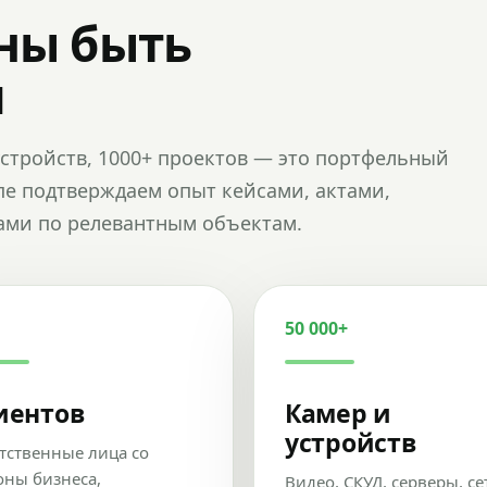
ны быть
и
и устройств, 1000+ проектов — это портфельный
пе подтверждаем опыт кейсами, актами,
ами по релевантным объектам.
50 000+
иентов
Камер и
устройств
тственные лица со
оны бизнеса,
Видео, СКУД, серверы, се