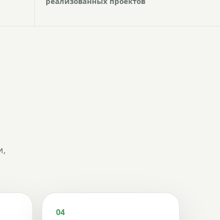
реализованных проектов
и,
04