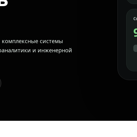
С
м комплексные системы
еоаналитики и инженерной