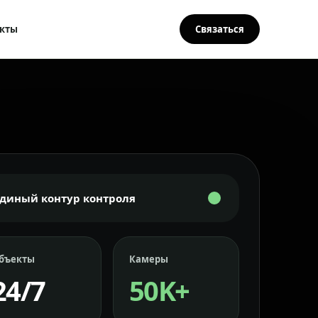
кты
Связаться
Единый контур контроля
бъекты
Камеры
24/7
50K+