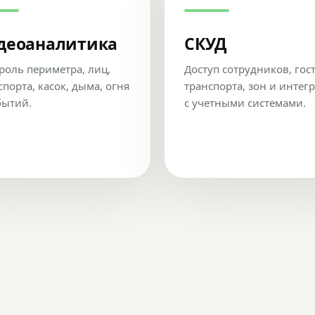
деоаналитика
СКУД
роль периметра, лиц,
Доступ сотрудников, гос
спорта, касок, дыма, огня
транспорта, зон и интег
бытий.
с учетными системами.