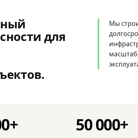
мный
Мы стро
сности для
долгоср
инфрастр
масштаб
эксплуат
ъектов.
00+
50 000+