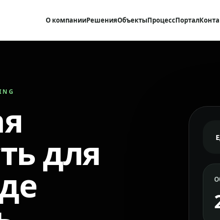
О компании
Решения
Объекты
Процесс
Портал
Конта
RING
ая
ть для
где
О
ь