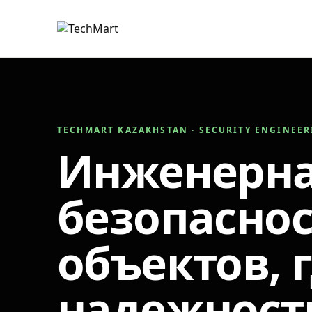
TECHMART KAZAKHSTAN · SECURITY ENGINEE
Инженерн
безопаснос
объектов, 
надежност