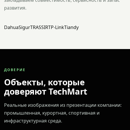
закладываем совместимость, сервисность и запас
развития.
Dahua
Sigur
TRASSIR
TP-Link
Tiandy
ДОВЕРИЕ
Объекты, которые
доверяют TechMart
Реальные изображения из презентации компании:
промышленная, курортная, спортивная и
инфраструктурная среда.