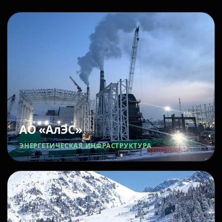
АО «АлЭС»
ЭНЕРГЕТИЧЕСКАЯ ИНФРАСТРУКТУРА