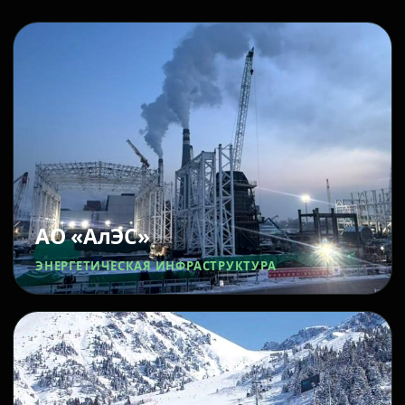
АО «АлЭС»
ЭНЕРГЕТИЧЕСКАЯ ИНФРАСТРУКТУРА