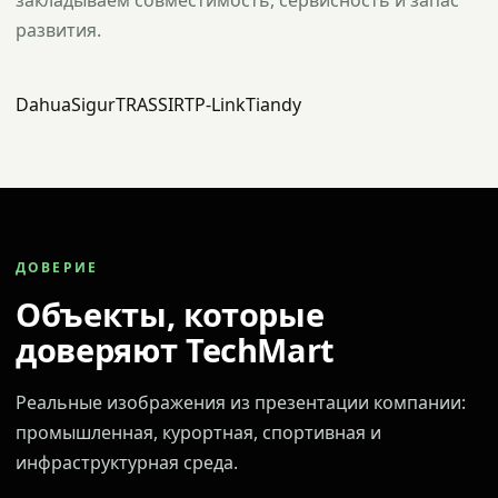
закладываем совместимость, сервисность и запас
развития.
Dahua
Sigur
TRASSIR
TP-Link
Tiandy
ДОВЕРИЕ
Объекты, которые
доверяют TechMart
Реальные изображения из презентации компании:
промышленная, курортная, спортивная и
инфраструктурная среда.