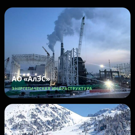
АО «АлЭС»
ЭНЕРГЕТИЧЕСКАЯ ИНФРАСТРУКТУРА