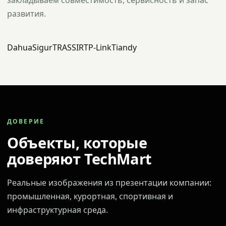
закладываем совместимость, сервисность и запас
развития.
Dahua
Sigur
TRASSIR
TP-Link
Tiandy
ДОВЕРИЕ
Объекты, которые
доверяют TechMart
Реальные изображения из презентации компании:
промышленная, курортная, спортивная и
инфраструктурная среда.