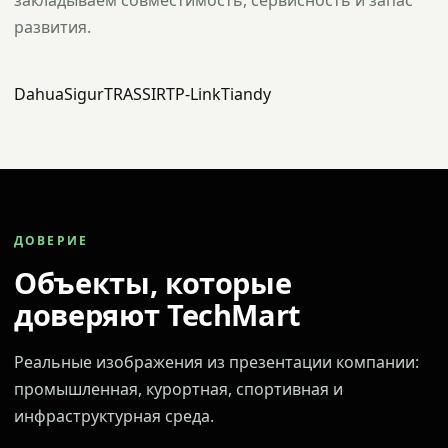
закладываем совместимость, сервисность и запас
развития.
Dahua
Sigur
TRASSIR
TP-Link
Tiandy
ДОВЕРИЕ
Объекты, которые
доверяют TechMart
Реальные изображения из презентации компании:
промышленная, курортная, спортивная и
инфраструктурная среда.