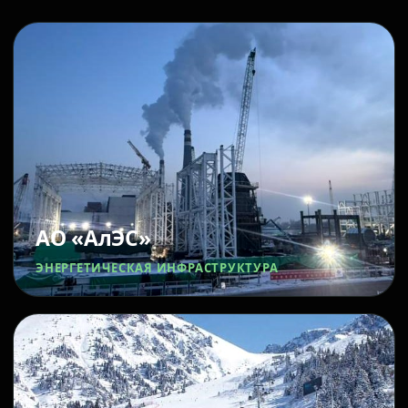
АО «АлЭС»
ЭНЕРГЕТИЧЕСКАЯ ИНФРАСТРУКТУРА