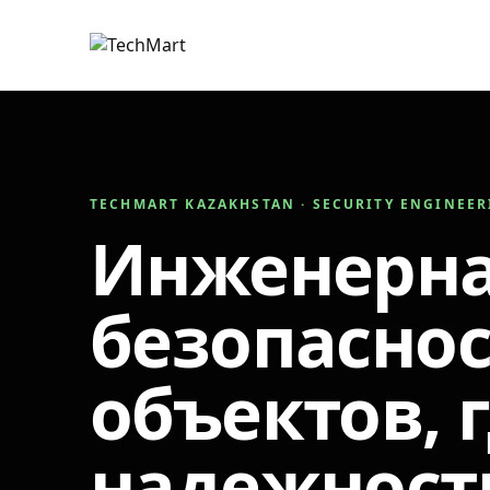
TECHMART KAZAKHSTAN · SECURITY ENGINEE
Инженерн
безопаснос
объектов, 
надежност