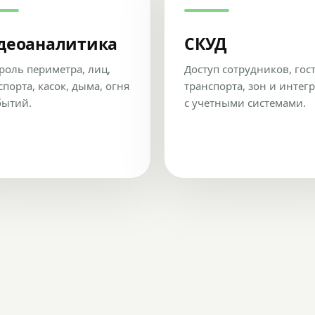
деоаналитика
СКУД
роль периметра, лиц,
Доступ сотрудников, гос
спорта, касок, дыма, огня
транспорта, зон и интег
бытий.
с учетными системами.