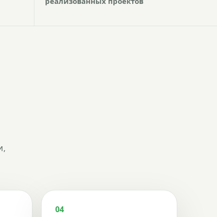
реализованных проектов
и,
04