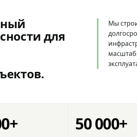
мный
Мы стро
сности для
долгоср
инфрастр
масштаб
эксплуат
ъектов.
00+
50 000+