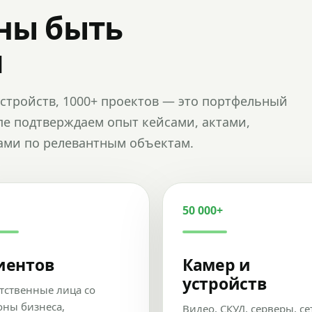
ны быть
и
и устройств, 1000+ проектов — это портфельный
пе подтверждаем опыт кейсами, актами,
ами по релевантным объектам.
50 000+
иентов
Камер и
устройств
тственные лица со
оны бизнеса,
Видео, СКУД, серверы, се