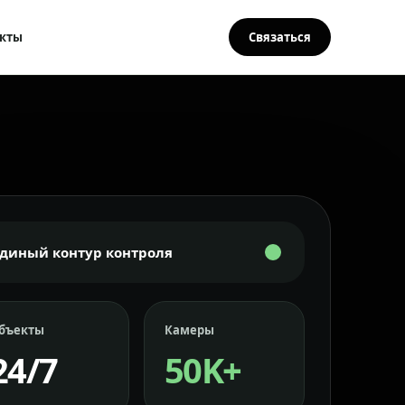
кты
Связаться
Единый контур контроля
бъекты
Камеры
24/7
50K+