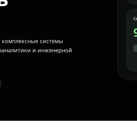
С
м комплексные системы
еоаналитики и инженерной