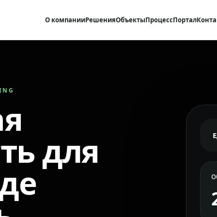
О компании
Решения
Объекты
Процесс
Портал
Конта
RING
ая
ть для
где
О
ь