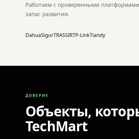
Работаем с проверенными платформами 
запас развития.
Dahua
Sigur
TRASSIR
TP-Link
Tiandy
ДОВЕРИЕ
Объекты, котор
TechMart