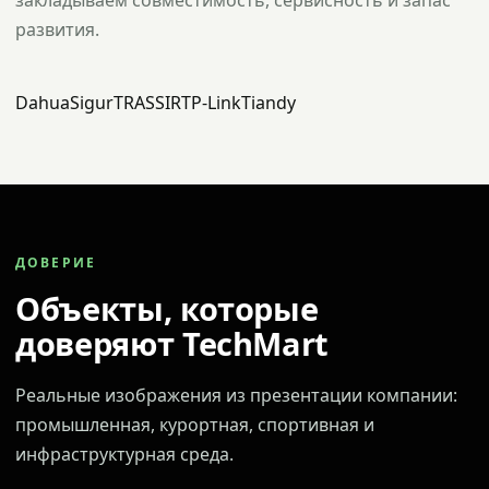
закладываем совместимость, сервисность и запас
развития.
Dahua
Sigur
TRASSIR
TP-Link
Tiandy
ДОВЕРИЕ
Объекты, которые
доверяют TechMart
Реальные изображения из презентации компании:
промышленная, курортная, спортивная и
инфраструктурная среда.