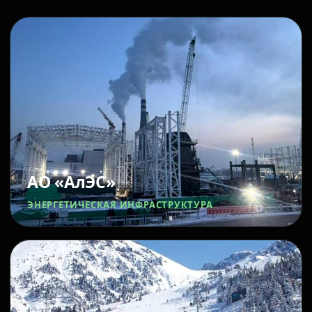
АО «АлЭС»
ЭНЕРГЕТИЧЕСКАЯ ИНФРАСТРУКТУРА