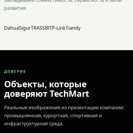
закладываем совместимость, сервисность и запас
развития.
Dahua
Sigur
TRASSIR
TP-Link
Tiandy
ДОВЕРИЕ
Объекты, которые
доверяют TechMart
Реальные изображения из презентации компании:
промышленная, курортная, спортивная и
инфраструктурная среда.