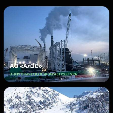
АО «АлЭС»
ЭНЕРГЕТИЧЕСКАЯ ИНФРАСТРУКТУРА