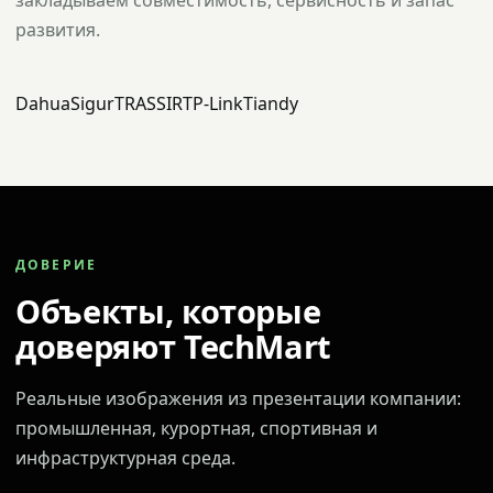
закладываем совместимость, сервисность и запас
развития.
Dahua
Sigur
TRASSIR
TP-Link
Tiandy
ДОВЕРИЕ
Объекты, которые
доверяют TechMart
Реальные изображения из презентации компании:
промышленная, курортная, спортивная и
инфраструктурная среда.