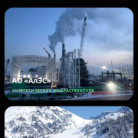
АО «АлЭС»
ЭНЕРГЕТИЧЕСКАЯ ИНФРАСТРУКТУРА