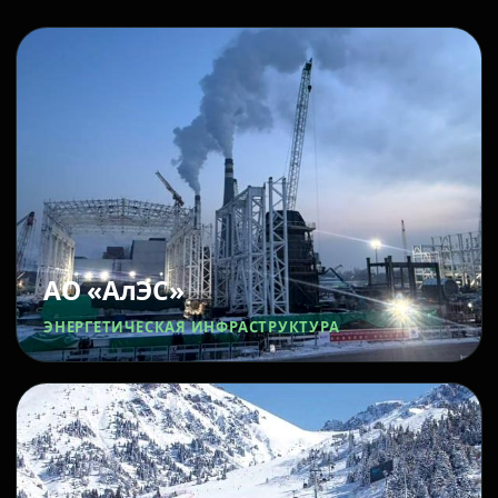
АО «АлЭС»
ЭНЕРГЕТИЧЕСКАЯ ИНФРАСТРУКТУРА