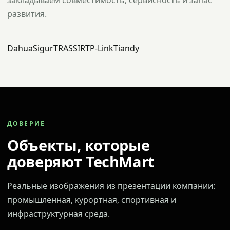
закладываем совместимость, сервисность и запас
развития.
Dahua
Sigur
TRASSIR
TP-Link
Tiandy
ДОВЕРИЕ
Объекты, которые
доверяют TechMart
Реальные изображения из презентации компании:
промышленная, курортная, спортивная и
инфраструктурная среда.