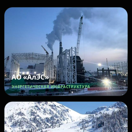
АО «АлЭС»
ЭНЕРГЕТИЧЕСКАЯ ИНФРАСТРУКТУРА