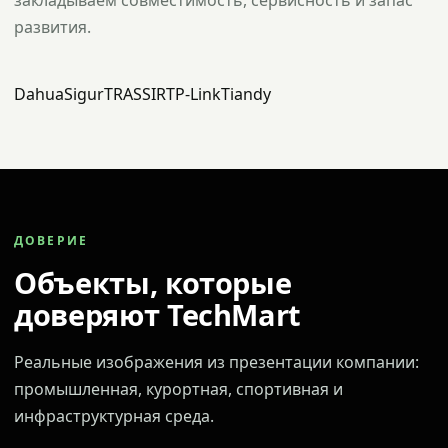
закладываем совместимость, сервисность и запас
развития.
Dahua
Sigur
TRASSIR
TP-Link
Tiandy
ДОВЕРИЕ
Объекты, которые
доверяют TechMart
Реальные изображения из презентации компании:
промышленная, курортная, спортивная и
инфраструктурная среда.