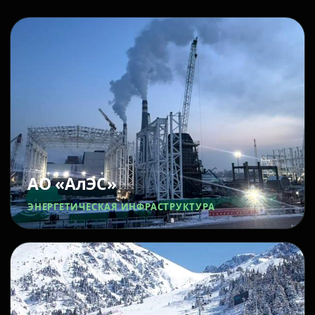
АО «АлЭС»
ЭНЕРГЕТИЧЕСКАЯ ИНФРАСТРУКТУРА