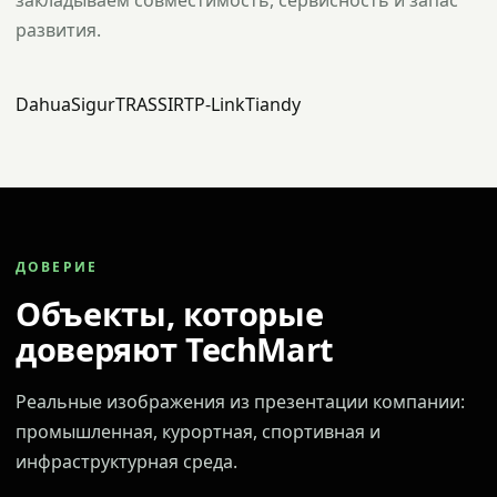
закладываем совместимость, сервисность и запас
развития.
Dahua
Sigur
TRASSIR
TP-Link
Tiandy
ДОВЕРИЕ
Объекты, которые
доверяют TechMart
Реальные изображения из презентации компании:
промышленная, курортная, спортивная и
инфраструктурная среда.