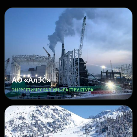
АО «АлЭС»
ЭНЕРГЕТИЧЕСКАЯ ИНФРАСТРУКТУРА