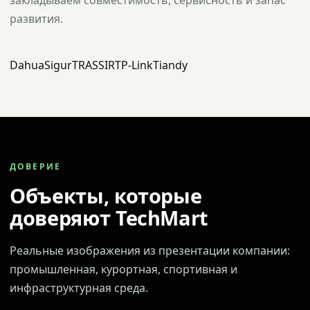
закладываем совместимость, сервисность и запас
развития.
Dahua
Sigur
TRASSIR
TP-Link
Tiandy
ДОВЕРИЕ
Объекты, которые
доверяют TechMart
Реальные изображения из презентации компании:
промышленная, курортная, спортивная и
инфраструктурная среда.