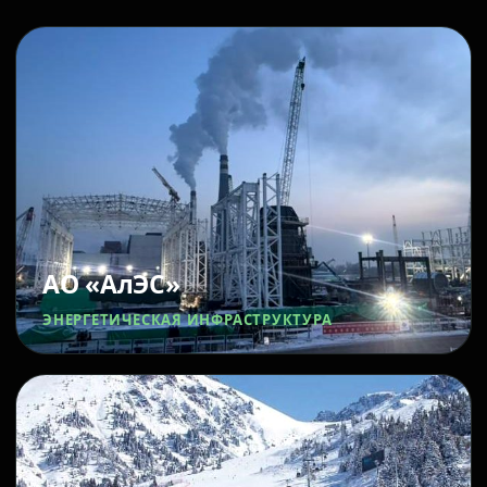
АО «АлЭС»
ЭНЕРГЕТИЧЕСКАЯ ИНФРАСТРУКТУРА