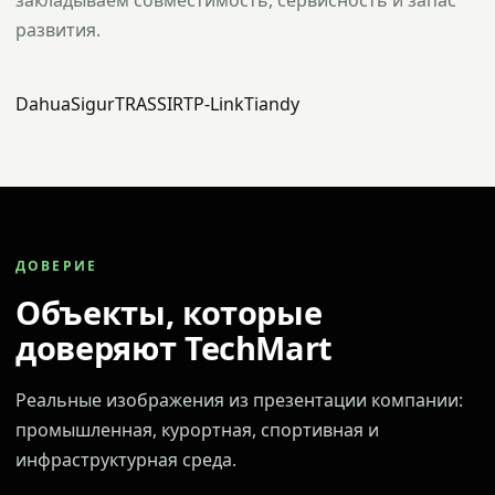
закладываем совместимость, сервисность и запас
развития.
Dahua
Sigur
TRASSIR
TP-Link
Tiandy
ДОВЕРИЕ
Объекты, которые
доверяют TechMart
Реальные изображения из презентации компании:
промышленная, курортная, спортивная и
инфраструктурная среда.