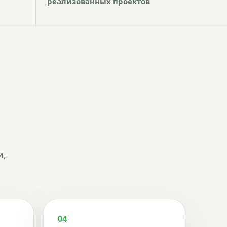
реализованных проектов
и,
04