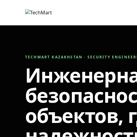
TECHMART KAZAKHSTAN · SECURITY ENGINEE
Инженерн
безопаснос
объектов, 
надежност