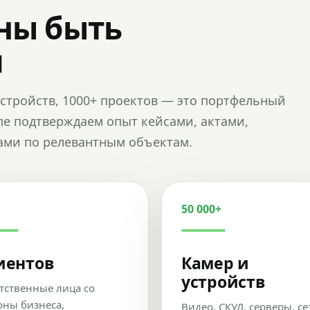
ны быть
и
и устройств, 1000+ проектов — это портфельный
пе подтверждаем опыт кейсами, актами,
ами по релевантным объектам.
50 000+
иентов
Камер и
устройств
тственные лица со
оны бизнеса,
Видео, СКУД, серверы, се