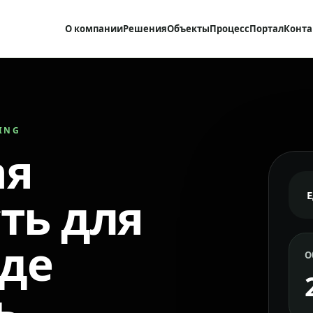
О компании
Решения
Объекты
Процесс
Портал
Конта
RING
ая
ть для
где
О
ь