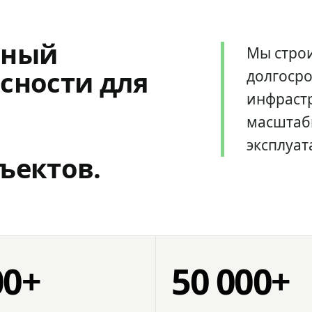
мный
Мы стро
сности для
долгоср
инфрастр
масштаб
эксплуат
ъектов.
00+
50 000+