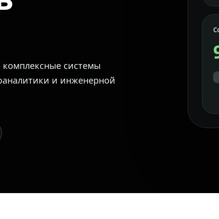
С
м комплексные системы
еоаналитики и инженерной