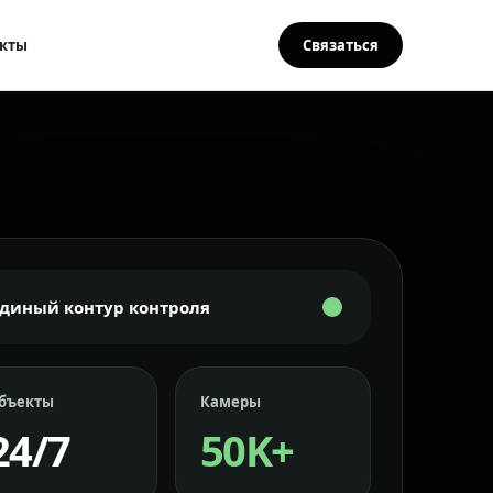
кты
Связаться
Единый контур контроля
бъекты
Камеры
24/7
50K+