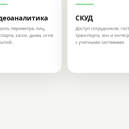
деоаналитика
СКУД
роль периметра, лиц,
Доступ сотрудников, гос
спорта, касок, дыма, огня
транспорта, зон и интег
бытий.
с учетными системами.