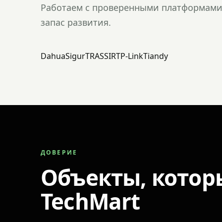
Работаем с проверенными платформами 
запас развития.
Dahua
Sigur
TRASSIR
TP-Link
Tiandy
ДОВЕРИЕ
Объекты, котор
TechMart