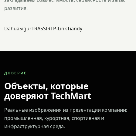
закладываем совместимость, сервисность и запас
развития.
Dahua
Sigur
TRASSIR
TP-Link
Tiandy
ДОВЕРИЕ
Объекты, которые
доверяют TechMart
Реальные изображения из презентации компании:
промышленная, курортная, спортивная и
инфраструктурная среда.