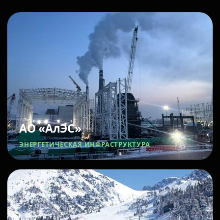
АО «АлЭС»
ЭНЕРГЕТИЧЕСКАЯ ИНФРАСТРУКТУРА