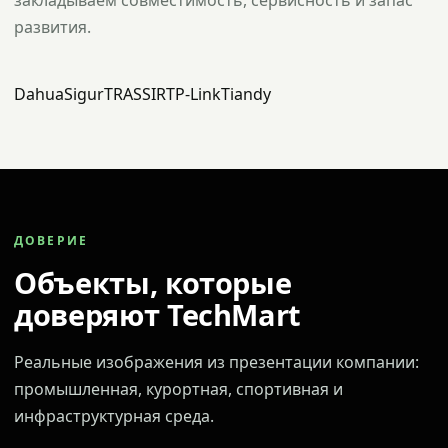
закладываем совместимость, сервисность и запас
развития.
Dahua
Sigur
TRASSIR
TP-Link
Tiandy
ДОВЕРИЕ
Объекты, которые
доверяют TechMart
Реальные изображения из презентации компании:
промышленная, курортная, спортивная и
инфраструктурная среда.