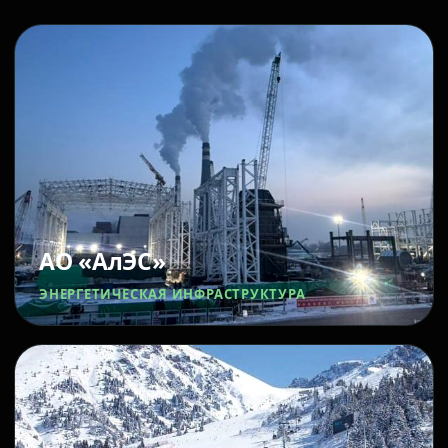
АО «АлЭС»
ЭНЕРГЕТИЧЕСКАЯ ИНФРАСТРУКТУРА