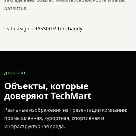
закладываем совместимость, сервисность и запас
развития.
Dahua
Sigur
TRASSIR
TP-Link
Tiandy
ДОВЕРИЕ
Объекты, которые
доверяют TechMart
Реальные изображения из презентации компании:
промышленная, курортная, спортивная и
инфраструктурная среда.