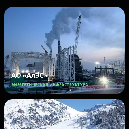
АО «АлЭС»
ЭНЕРГЕТИЧЕСКАЯ ИНФРАСТРУКТУРА