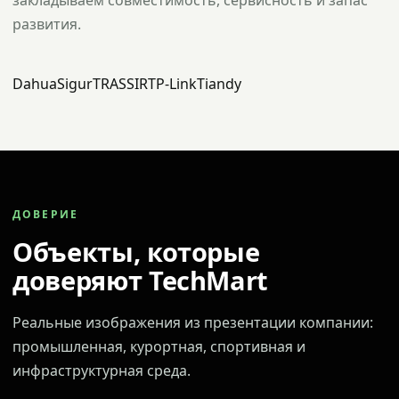
закладываем совместимость, сервисность и запас
развития.
Dahua
Sigur
TRASSIR
TP-Link
Tiandy
ДОВЕРИЕ
Объекты, которые
доверяют TechMart
Реальные изображения из презентации компании:
промышленная, курортная, спортивная и
инфраструктурная среда.