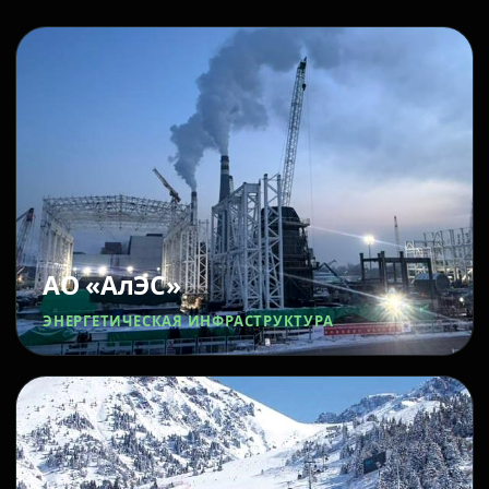
АО «АлЭС»
ЭНЕРГЕТИЧЕСКАЯ ИНФРАСТРУКТУРА