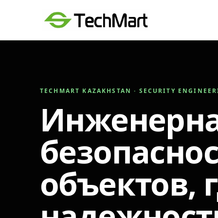
TECHMART KAZAKHSTAN · SECURITY ENGINEE
Инженерн
безопаснос
объектов, 
надежност