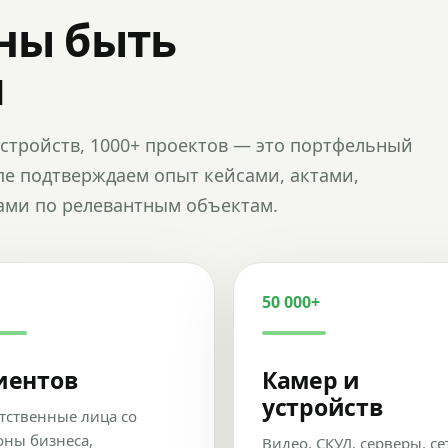
ны быть
и
и устройств, 1000+ проектов — это портфельный
пе подтверждаем опыт кейсами, актами,
ами по релевантным объектам.
50 000+
иентов
Камер и
устройств
тственные лица со
оны бизнеса,
Видео, СКУД, серверы, се