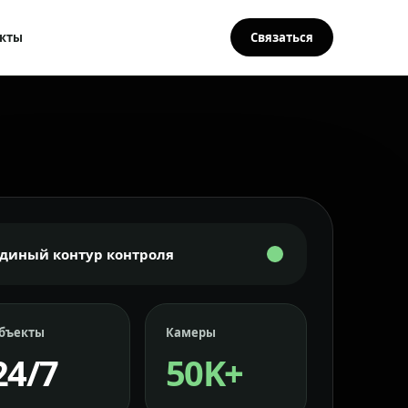
кты
Связаться
Единый контур контроля
бъекты
Камеры
24/7
50K+