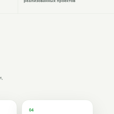
реализованных проектов
и,
04