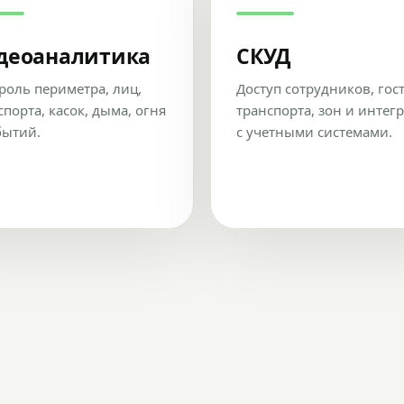
деоаналитика
СКУД
роль периметра, лиц,
Доступ сотрудников, гос
спорта, касок, дыма, огня
транспорта, зон и интег
бытий.
с учетными системами.