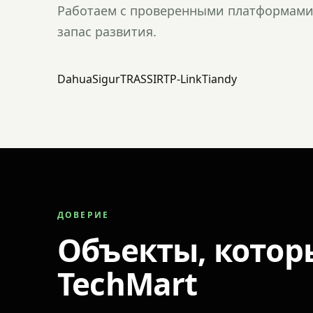
Работаем с проверенными платформами 
запас развития.
Dahua
Sigur
TRASSIR
TP-Link
Tiandy
ДОВЕРИЕ
Объекты, котор
TechMart