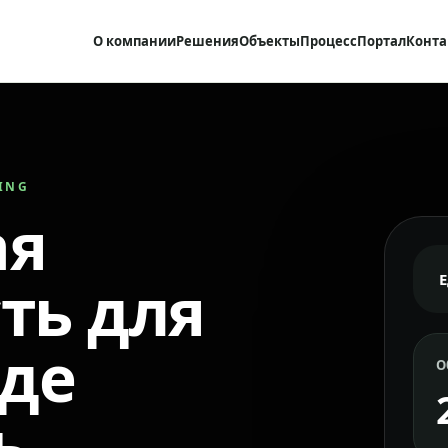
О компании
Решения
Объекты
Процесс
Портал
Конта
RING
ая
ть для
где
О
ь