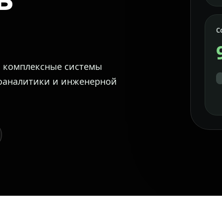
С
м комплексные системы
еоаналитики и инженерной