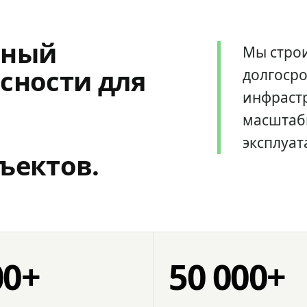
мный
Мы стро
сности для
долгоср
инфрастр
масштаб
эксплуат
ъектов.
00+
50 000+