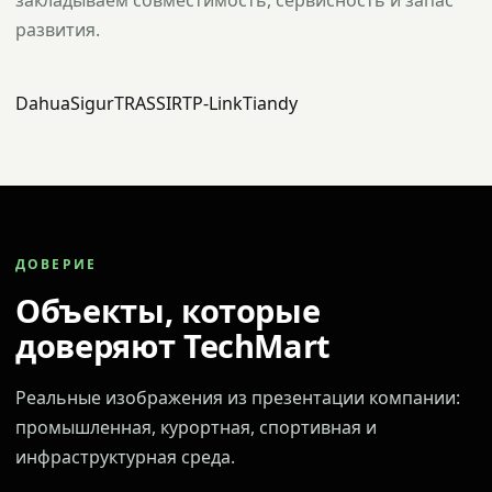
закладываем совместимость, сервисность и запас
развития.
Dahua
Sigur
TRASSIR
TP-Link
Tiandy
ДОВЕРИЕ
Объекты, которые
доверяют TechMart
Реальные изображения из презентации компании:
промышленная, курортная, спортивная и
инфраструктурная среда.