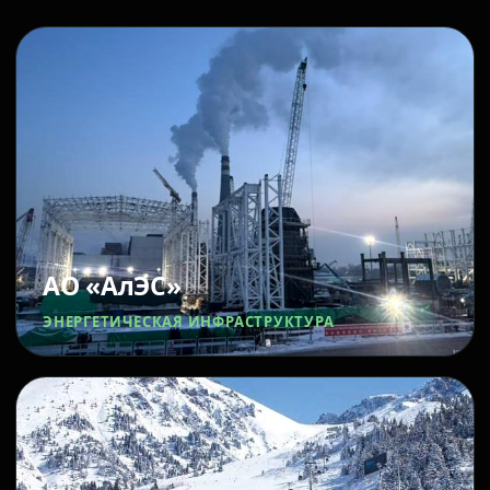
АО «АлЭС»
ЭНЕРГЕТИЧЕСКАЯ ИНФРАСТРУКТУРА