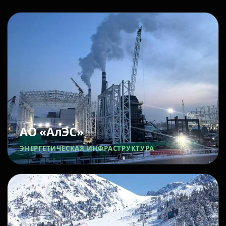
АО «АлЭС»
ЭНЕРГЕТИЧЕСКАЯ ИНФРАСТРУКТУРА