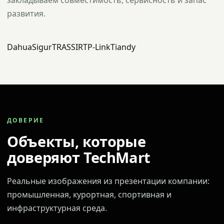
закладываем совместимость, сервисность и запас
развития.
Dahua
Sigur
TRASSIR
TP-Link
Tiandy
ДОВЕРИЕ
Объекты, которые
доверяют TechMart
Реальные изображения из презентации компании:
промышленная, курортная, спортивная и
инфраструктурная среда.