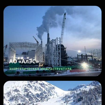
АО «АлЭС»
ЭНЕРГЕТИЧЕСКАЯ ИНФРАСТРУКТУРА