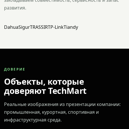
закладываем совместимость, сервисность и запас
развития.
Dahua
Sigur
TRASSIR
TP-Link
Tiandy
ДОВЕРИЕ
Объекты, которые
доверяют TechMart
Реальные изображения из презентации компании:
промышленная, курортная, спортивная и
инфраструктурная среда.