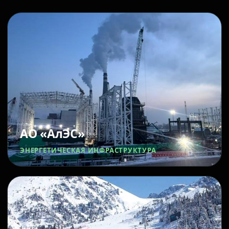
АО «АлЭС»
ЭНЕРГЕТИЧЕСКАЯ ИНФРАСТРУКТУРА