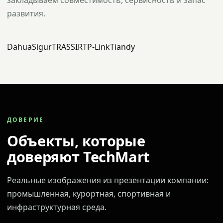
закладываем совместимость, сервисность и запас
развития.
Dahua
Sigur
TRASSIR
TP-Link
Tiandy
ДОВЕРИЕ
Объекты, которые
доверяют TechMart
Реальные изображения из презентации компании:
промышленная, курортная, спортивная и
инфраструктурная среда.