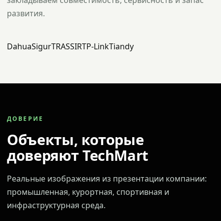
закладываем совместимость, сервисность и запас
развития.
Dahua
Sigur
TRASSIR
TP-Link
Tiandy
ДОВЕРИЕ
Объекты, которые
доверяют TechMart
Реальные изображения из презентации компании:
промышленная, курортная, спортивная и
инфраструктурная среда.