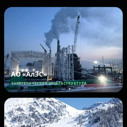
АО «АлЭС»
ЭНЕРГЕТИЧЕСКАЯ ИНФРАСТРУКТУРА