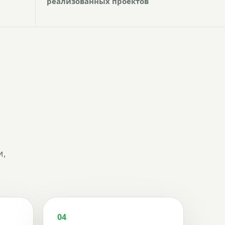
реализованных проектов
и,
04