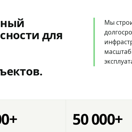
мный
Мы стро
сности для
долгоср
инфрастр
масштаб
эксплуат
ъектов.
00+
50 000+