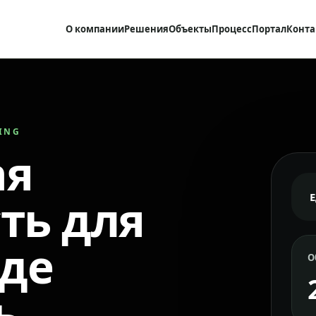
О компании
Решения
Объекты
Процесс
Портал
Конта
RING
ая
ть для
где
О
ь