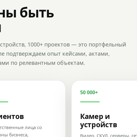
ны быть
и
и устройств, 1000+ проектов — это портфельный
пе подтверждаем опыт кейсами, актами,
ами по релевантным объектам.
50 000+
иентов
Камер и
устройств
тственные лица со
оны бизнеса,
Видео, СКУД, серверы, се