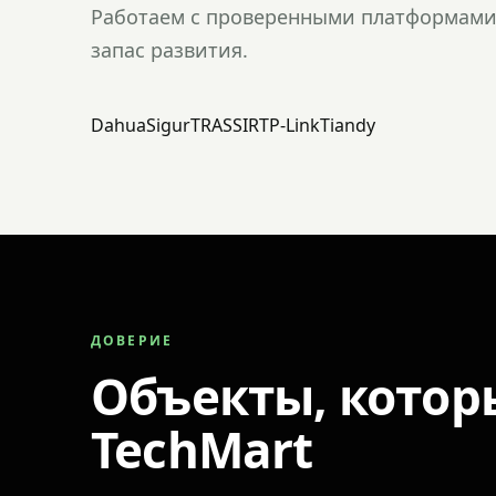
Работаем с проверенными платформами 
запас развития.
Dahua
Sigur
TRASSIR
TP-Link
Tiandy
ДОВЕРИЕ
Объекты, котор
TechMart