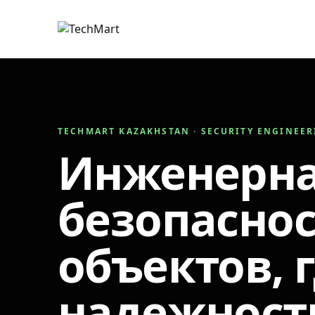
TECHMART KAZAKHSTAN · SECURITY ENGINEE
Инженерн
безопаснос
объектов, 
надежност