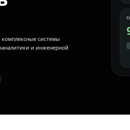
С
м комплексные системы
еоаналитики и инженерной