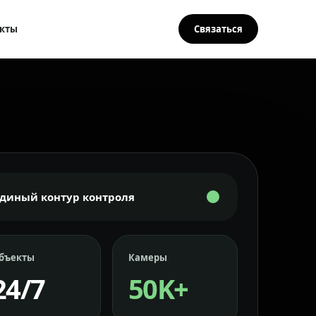
кты
Связаться
Единый контур контроля
бъекты
Камеры
24/7
50K+