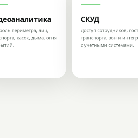
деоаналитика
СКУД
роль периметра, лиц,
Доступ сотрудников, гос
спорта, касок, дыма, огня
транспорта, зон и интег
бытий.
с учетными системами.