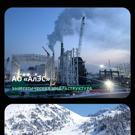
АО «АлЭС»
ЭНЕРГЕТИЧЕСКАЯ ИНФРАСТРУКТУРА