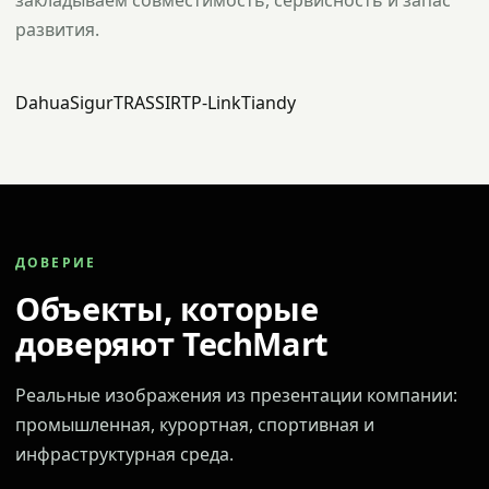
закладываем совместимость, сервисность и запас
развития.
Dahua
Sigur
TRASSIR
TP-Link
Tiandy
ДОВЕРИЕ
Объекты, которые
доверяют TechMart
Реальные изображения из презентации компании:
промышленная, курортная, спортивная и
инфраструктурная среда.