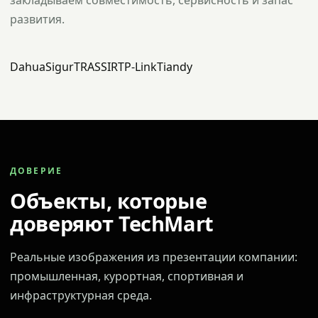
закладываем совместимость, сервисность и запас
развития.
Dahua
Sigur
TRASSIR
TP-Link
Tiandy
ДОВЕРИЕ
Объекты, которые
доверяют TechMart
Реальные изображения из презентации компании:
промышленная, курортная, спортивная и
инфраструктурная среда.