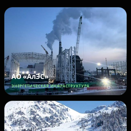
АО «АлЭС»
ЭНЕРГЕТИЧЕСКАЯ ИНФРАСТРУКТУРА