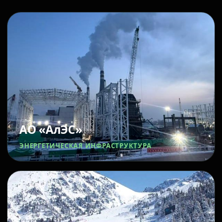
АО «АлЭС»
ЭНЕРГЕТИЧЕСКАЯ ИНФРАСТРУКТУРА