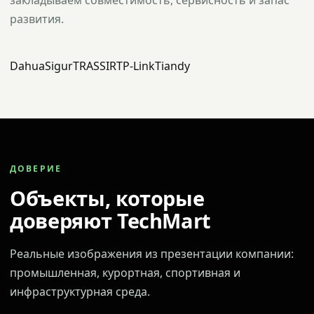
закладываем совместимость, сервисность и запас
развития.
Dahua
Sigur
TRASSIR
TP-Link
Tiandy
ДОВЕРИЕ
Объекты, которые
доверяют TechMart
Реальные изображения из презентации компании:
промышленная, курортная, спортивная и
инфраструктурная среда.