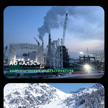
АО «АлЭС»
ЭНЕРГЕТИЧЕСКАЯ ИНФРАСТРУКТУРА