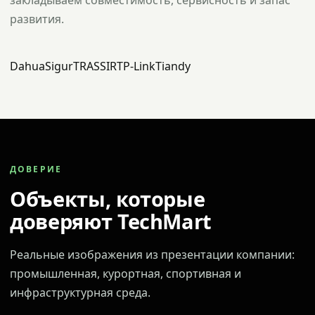
закладываем совместимость, сервисность и запас
развития.
Dahua
Sigur
TRASSIR
TP-Link
Tiandy
ДОВЕРИЕ
Объекты, которые
доверяют TechMart
Реальные изображения из презентации компании:
промышленная, курортная, спортивная и
инфраструктурная среда.