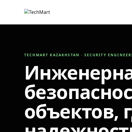
TECHMART KAZAKHSTAN · SECURITY ENGINEE
Инженерн
безопаснос
объектов, 
надежност