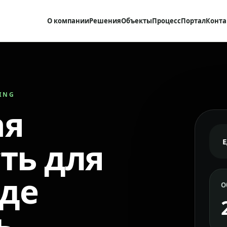
О компании
Решения
Объекты
Процесс
Портал
Конта
RING
ая
ть для
где
О
ь