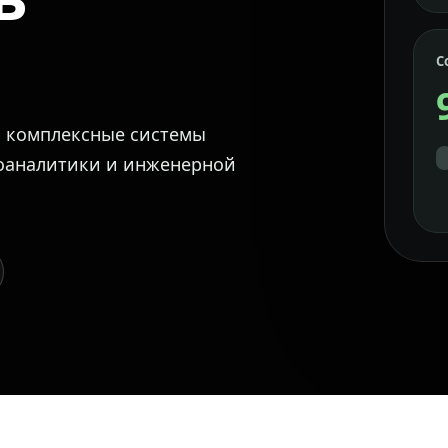
С
м комплексные системы
еоаналитики и инженерной