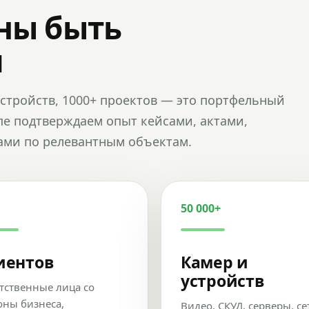
ны быть
и
и устройств, 1000+ проектов — это портфельный
пе подтверждаем опыт кейсами, актами,
ами по релевантным объектам.
50 000+
иентов
Камер и
устройств
тственные лица со
оны бизнеса,
Видео, СКУД, серверы, се