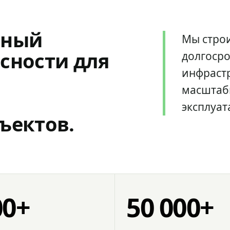
мный
Мы стро
сности для
долгоср
инфрастр
масштаб
эксплуат
ъектов.
00+
50 000+