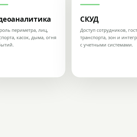
деоаналитика
СКУД
роль периметра, лиц,
Доступ сотрудников, гос
спорта, касок, дыма, огня
транспорта, зон и интег
бытий.
с учетными системами.