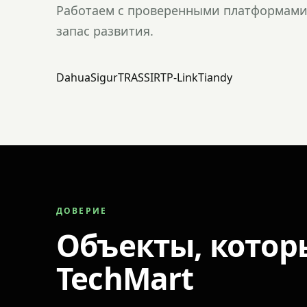
Работаем с проверенными платформами 
запас развития.
Dahua
Sigur
TRASSIR
TP-Link
Tiandy
ДОВЕРИЕ
Объекты, котор
TechMart