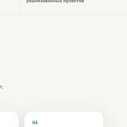
реализованных проектов
и,
04