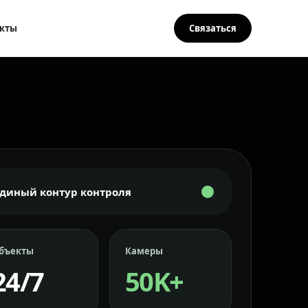
кты
Связаться
Единый контур контроля
бъекты
Камеры
24/7
50K+