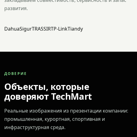
закладываем совместимость, сервисность и запас
развития.
Dahua
Sigur
TRASSIR
TP-Link
Tiandy
ДОВЕРИЕ
Объекты, которые
доверяют TechMart
Реальные изображения из презентации компании:
промышленная, курортная, спортивная и
инфраструктурная среда.