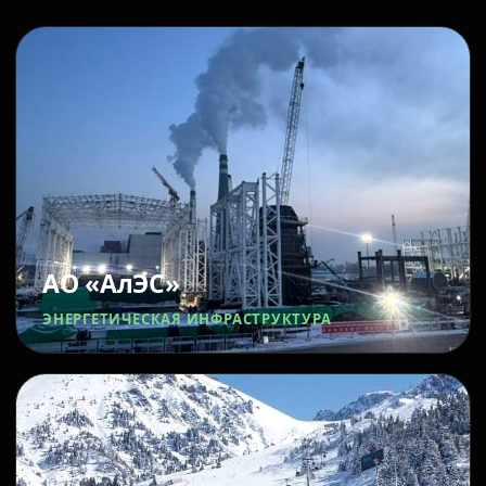
АО «АлЭС»
ЭНЕРГЕТИЧЕСКАЯ ИНФРАСТРУКТУРА