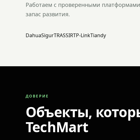
Работаем с проверенными платформами 
запас развития.
Dahua
Sigur
TRASSIR
TP-Link
Tiandy
ДОВЕРИЕ
Объекты, котор
TechMart