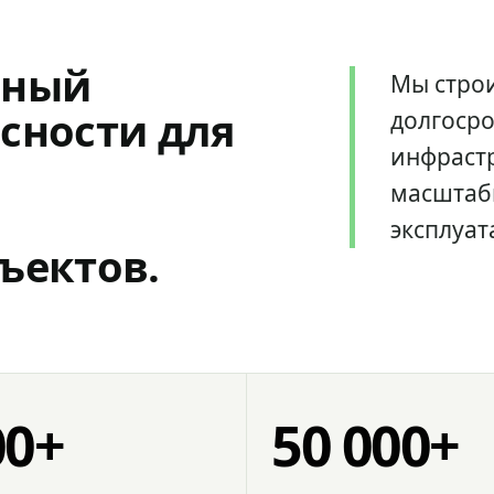
мный
Мы стро
сности для
долгоср
инфрастр
масштаб
эксплуат
ъектов.
00+
50 000+