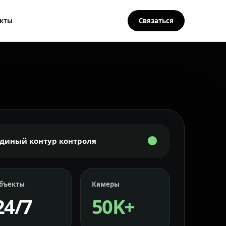
кты
Связаться
Единый контур контроля
бъекты
Камеры
24/7
50K+