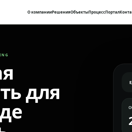
О компании
Решения
Объекты
Процесс
Портал
Конта
RING
ая
ть для
где
О
ь