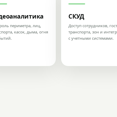
деоаналитика
СКУД
роль периметра, лиц,
Доступ сотрудников, гос
спорта, касок, дыма, огня
транспорта, зон и интег
бытий.
с учетными системами.