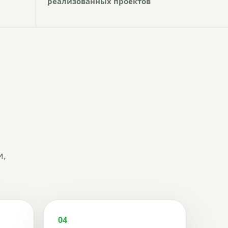
реализованных проектов
и,
04