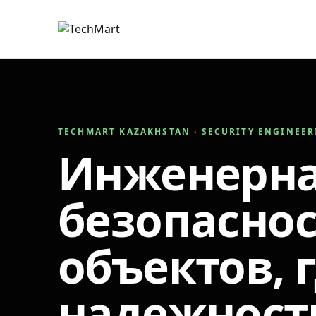
TECHMART KAZAKHSTAN · SECURITY ENGINEE
Инженерн
безопаснос
объектов, 
надежност