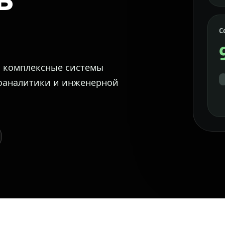
С
м комплексные системы
еоаналитики и инженерной