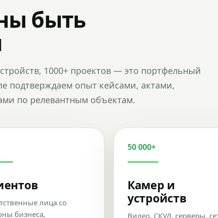
ны быть
и
и устройств, 1000+ проектов — это портфельный
пе подтверждаем опыт кейсами, актами,
ами по релевантным объектам.
50 000+
иентов
Камер и
устройств
тственные лица со
оны бизнеса,
Видео, СКУД, серверы, се