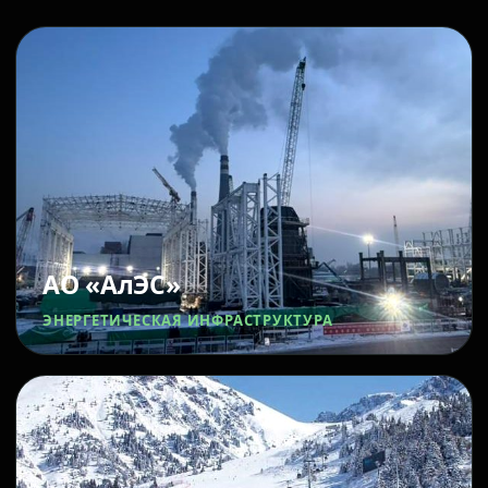
АО «АлЭС»
ЭНЕРГЕТИЧЕСКАЯ ИНФРАСТРУКТУРА