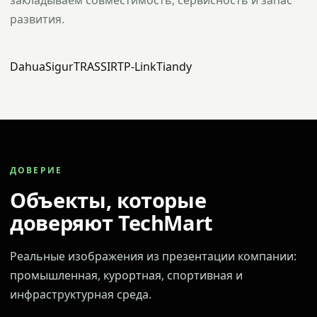
закладываем совместимость, сервисность и запас
развития.
Dahua
Sigur
TRASSIR
TP-Link
Tiandy
ДОВЕРИЕ
Объекты, которые
доверяют TechMart
Реальные изображения из презентации компании:
промышленная, курортная, спортивная и
инфраструктурная среда.