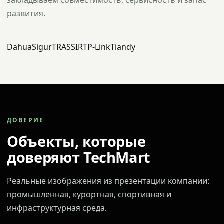
закладываем совместимость, сервисность и запас
развития.
Dahua
Sigur
TRASSIR
TP-Link
Tiandy
ДОВЕРИЕ
Объекты, которые
доверяют TechMart
Реальные изображения из презентации компании:
промышленная, курортная, спортивная и
инфраструктурная среда.