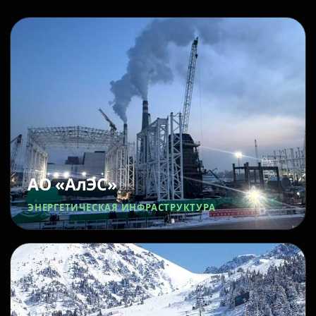
АО «АлЭС»
ЭНЕРГЕТИЧЕСКАЯ ИНФРАСТРУКТУРА