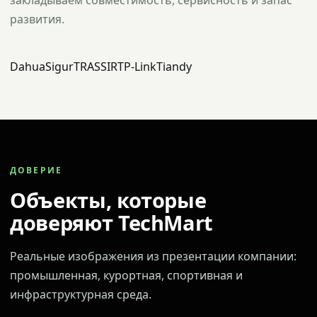
закладываем совместимость, сервисность и запас
развития.
Dahua
Sigur
TRASSIR
TP-Link
Tiandy
ДОВЕРИЕ
Объекты, которые
доверяют TechMart
Реальные изображения из презентации компании:
промышленная, курортная, спортивная и
инфраструктурная среда.