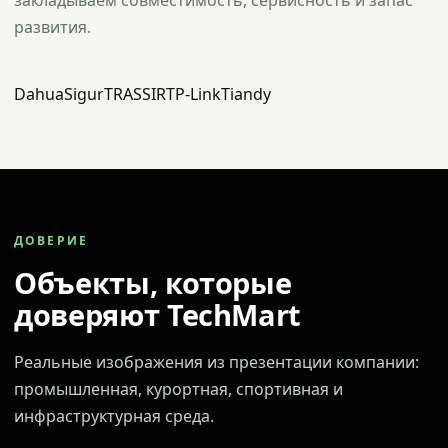
закладываем совместимость, сервисность и запас
развития.
Dahua
Sigur
TRASSIR
TP-Link
Tiandy
ДОВЕРИЕ
Объекты, которые
доверяют TechMart
Реальные изображения из презентации компании:
промышленная, курортная, спортивная и
инфраструктурная среда.