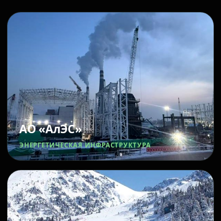
АО «АлЭС»
ЭНЕРГЕТИЧЕСКАЯ ИНФРАСТРУКТУРА