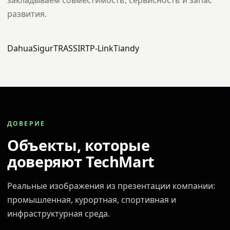
закладываем совместимость, сервисность и запас
развития.
Dahua
Sigur
TRASSIR
TP-Link
Tiandy
ДОВЕРИЕ
Объекты, которые
доверяют TechMart
Реальные изображения из презентации компании:
промышленная, курортная, спортивная и
инфраструктурная среда.