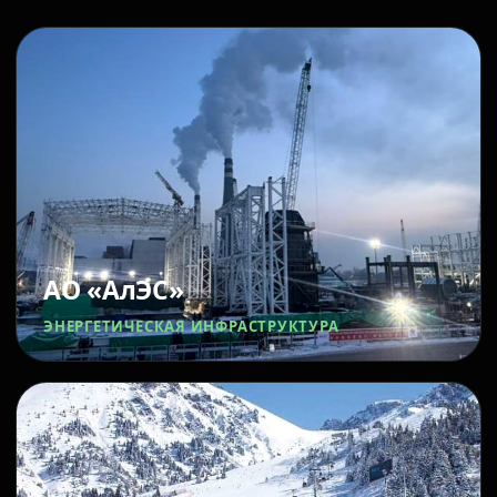
АО «АлЭС»
ЭНЕРГЕТИЧЕСКАЯ ИНФРАСТРУКТУРА