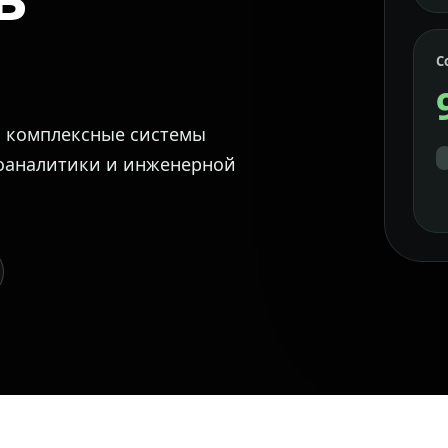
С
м комплексные системы
еоаналитики и инженерной