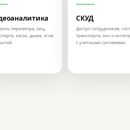
деоаналитика
СКУД
роль периметра, лиц,
Доступ сотрудников, гос
спорта, касок, дыма, огня
транспорта, зон и интег
бытий.
с учетными системами.