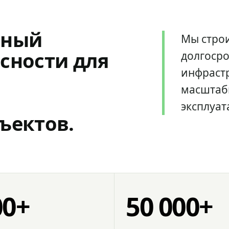
мный
Мы стро
сности для
долгоср
инфрастр
масштаб
эксплуат
ъектов.
00+
50 000+