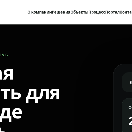
О компании
Решения
Объекты
Процесс
Портал
Конта
RING
ая
ть для
где
О
ь