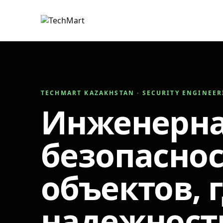
TECHMART KAZAKHSTAN · SECURITY ENGINEE
Инженерн
безопаснос
объектов, 
надежност