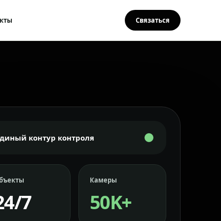
кты
Связаться
Единый контур контроля
бъекты
Камеры
24/7
50K+