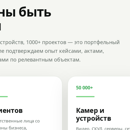
ны быть
и
и устройств, 1000+ проектов — это портфельный
пе подтверждаем опыт кейсами, актами,
ами по релевантным объектам.
50 000+
иентов
Камер и
устройств
тственные лица со
оны бизнеса,
Видео, СКУД, серверы, се