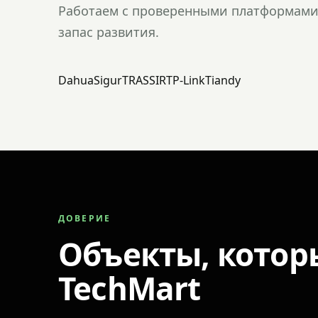
Работаем с проверенными платформами 
запас развития.
Dahua
Sigur
TRASSIR
TP-Link
Tiandy
ДОВЕРИЕ
Объекты, котор
TechMart