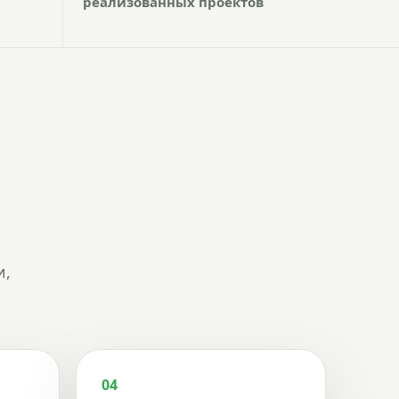
реализованных проектов
и,
04