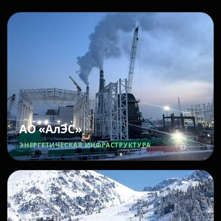
АО «АлЭС»
ЭНЕРГЕТИЧЕСКАЯ ИНФРАСТРУКТУРА