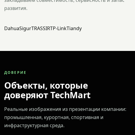
закладываем совместимость, сервисность и запас
развития.
Dahua
Sigur
TRASSIR
TP-Link
Tiandy
ДОВЕРИЕ
Объекты, которые
доверяют TechMart
Реальные изображения из презентации компании:
промышленная, курортная, спортивная и
инфраструктурная среда.