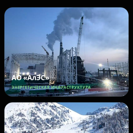
АО «АлЭС»
ЭНЕРГЕТИЧЕСКАЯ ИНФРАСТРУКТУРА