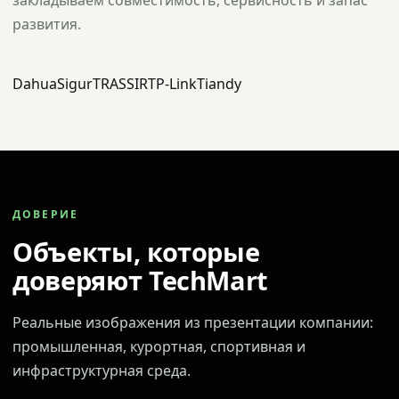
закладываем совместимость, сервисность и запас
развития.
Dahua
Sigur
TRASSIR
TP-Link
Tiandy
ДОВЕРИЕ
Объекты, которые
доверяют TechMart
Реальные изображения из презентации компании:
промышленная, курортная, спортивная и
инфраструктурная среда.