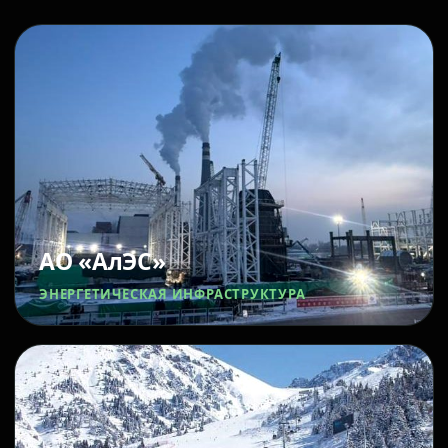
АО «АлЭС»
ЭНЕРГЕТИЧЕСКАЯ ИНФРАСТРУКТУРА