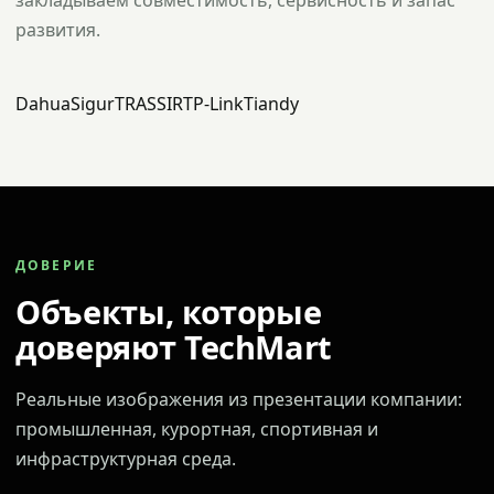
закладываем совместимость, сервисность и запас
развития.
Dahua
Sigur
TRASSIR
TP-Link
Tiandy
ДОВЕРИЕ
Объекты, которые
доверяют TechMart
Реальные изображения из презентации компании:
промышленная, курортная, спортивная и
инфраструктурная среда.